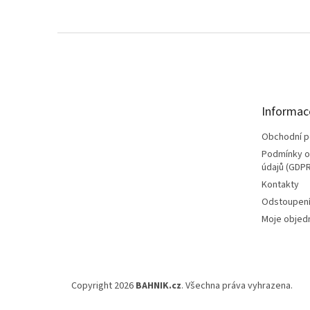
Z
á
p
a
t
Informac
í
Obchodní 
Podmínky o
údajů (GDPR
Kontakty
Odstoupení
Moje objed
Copyright 2026
BAHNIK.cz
. Všechna práva vyhrazena.