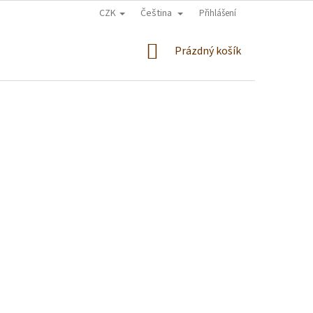
CZK
Čeština
Přihlášení
NÁKUPNÍ
Prázdný košík
KOŠÍK