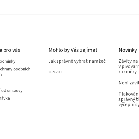
e pro vás
Mohlo by Vás zajímat
Novinky
Jak správně vybrat naražeč
Závity na
podmínky
v pivovarn
chrany osobních
rozměry
26.9.2008
)
Není závi
 od smlouvy
Tlakování
návka
správný t
výčepní 