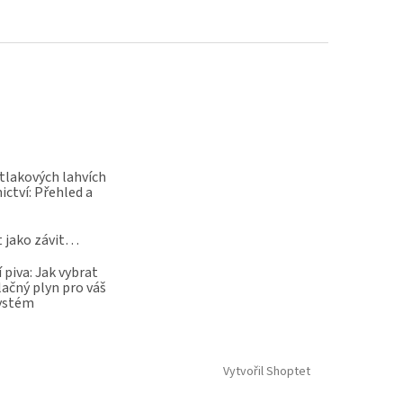
 tlakových lahvích
ictví: Přehled a
t jako závit…
 piva: Jak vybrat
lačný plyn pro váš
systém
Vytvořil Shoptet