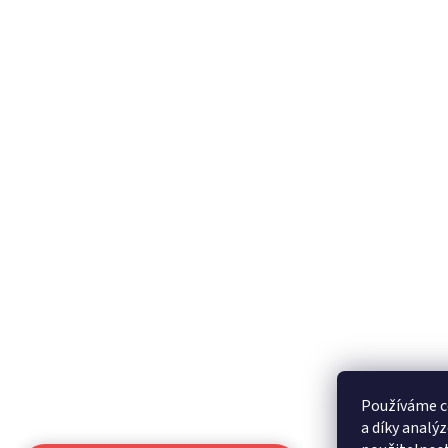
Používáme c
a díky analý