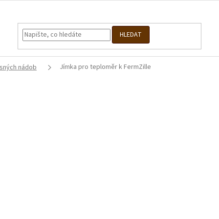
HLEDAT
Jímka pro teploměr k FermZille
asných nádob