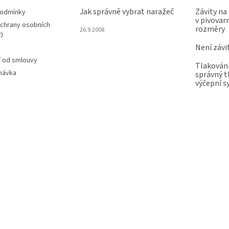
Jak správně vybrat naražeč
Závity na
podmínky
v pivovarn
chrany osobních
rozměry
26.9.2008
)
Není závi
 od smlouvy
Tlakování
návka
správný t
výčepní 