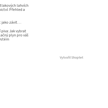
 tlakových lahvích
ictví: Přehled a
t jako závit…
 piva: Jak vybrat
lačný plyn pro váš
systém
Vytvořil Shoptet