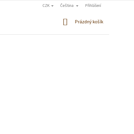
CZK
Čeština
Přihlášení
NÁKUPNÍ
Prázdný košík
KOŠÍK