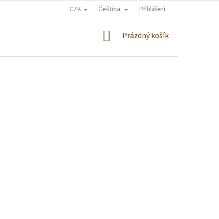
CZK
Čeština
Přihlášení
NÁKUPNÍ
Prázdný košík
KOŠÍK