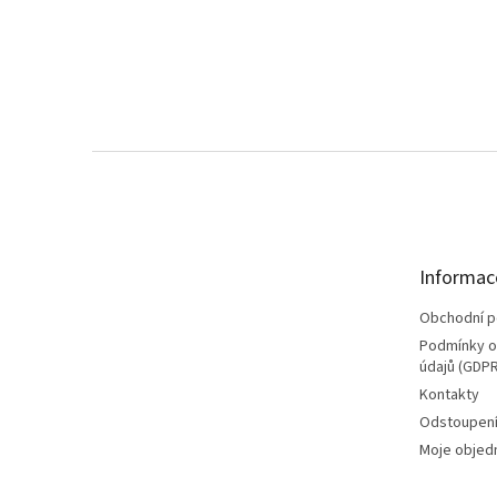
Z
á
p
a
t
Informac
í
Obchodní 
Podmínky o
údajů (GDPR
Kontakty
Odstoupení
Moje objed