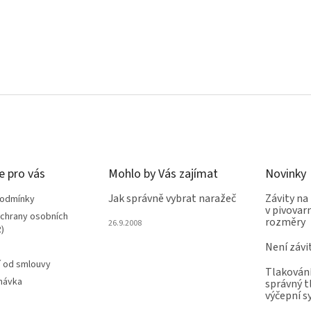
e pro vás
Mohlo by Vás zajímat
Novinky
Jak správně vybrat naražeč
Závity na
podmínky
v pivovarn
chrany osobních
rozměry
26.9.2008
)
Není závi
 od smlouvy
Tlakování
návka
správný t
výčepní 