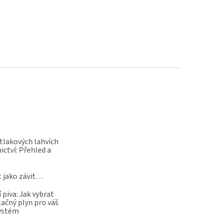
 tlakových lahvích
ictví: Přehled a
t jako závit…
 piva: Jak vybrat
lačný plyn pro váš
systém