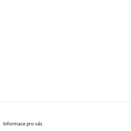
Z
á
p
a
Informace pro vás
t