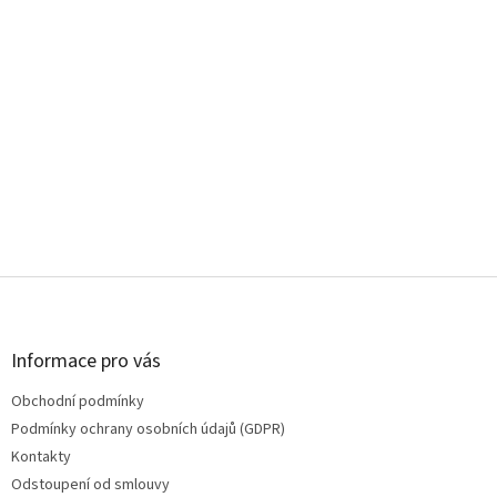
Z
á
p
a
Informace pro vás
t
Obchodní podmínky
í
Podmínky ochrany osobních údajů (GDPR)
Kontakty
Odstoupení od smlouvy