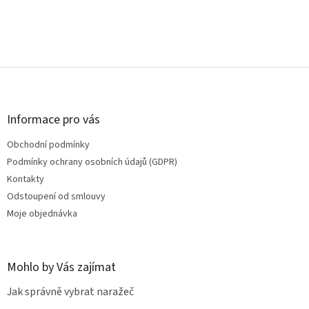
Z
á
p
a
Informace pro vás
t
Obchodní podmínky
í
Podmínky ochrany osobních údajů (GDPR)
Kontakty
Odstoupení od smlouvy
Moje objednávka
Mohlo by Vás zajímat
Jak správně vybrat naražeč