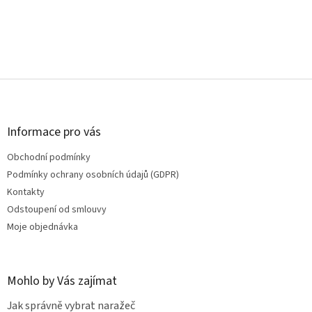
Z
á
p
a
Informace pro vás
t
Obchodní podmínky
í
Podmínky ochrany osobních údajů (GDPR)
Kontakty
Odstoupení od smlouvy
Moje objednávka
Mohlo by Vás zajímat
Jak správně vybrat naražeč