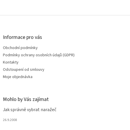
Z
á
p
a
Informace pro vás
t
Obchodní podmínky
í
Podmínky ochrany osobních údajů (GDPR)
Kontakty
Odstoupení od smlouvy
Moje objednávka
Mohlo by Vás zajímat
Jak správně vybrat naražeč
26.9.2008