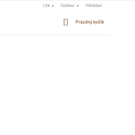
CZK
Čeština
Přihlášení
NÁKUPNÍ
Prázdný košík
KOŠÍK