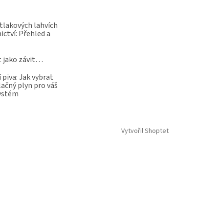
 tlakových lahvích
ictví: Přehled a
t jako závit…
 piva: Jak vybrat
lačný plyn pro váš
systém
Vytvořil Shoptet