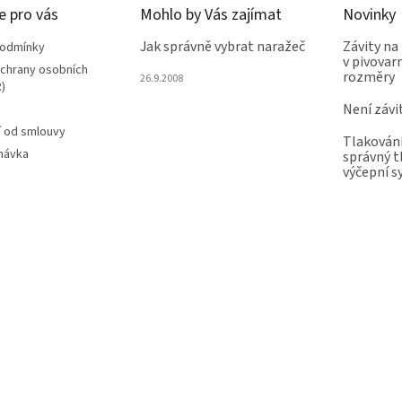
e pro vás
Mohlo by Vás zajímat
Novinky
Jak správně vybrat naražeč
Závity na
podmínky
v pivovarn
chrany osobních
rozměry
26.9.2008
)
Není závi
 od smlouvy
Tlakování
návka
správný t
výčepní 