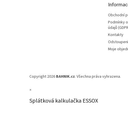
t
Informac
í
Obchodní 
Podmínky o
údajů (GDPR
Kontakty
Odstoupení
Moje objed
Copyright 2026
BAHNIK.cz
. Všechna práva vyhrazena.
×
Splátková kalkulačka ESSOX