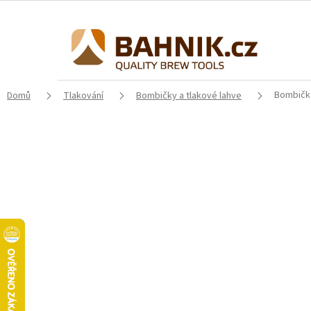
Přejít
na
obsah
Bombičk
Domů
Tlakování
Bombičky a tlakové lahve