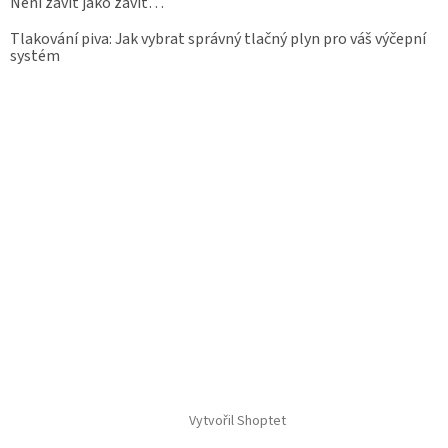
Není závit jako závit…
Tlakování piva: Jak vybrat správný tlačný plyn pro váš výčepní
systém
Vytvořil Shoptet