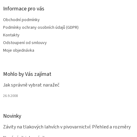
p
a
Informace pro vás
t
Obchodní podmínky
í
Podmínky ochrany osobních údajů (GDPR)
Kontakty
Odstoupení od smlouvy
Moje objednávka
Mohlo by Vás zajímat
Jak správně vybrat naražeč
26.9.2008
Novinky
Závity na tlakových lahvích v pivovarnictví: Přehled a rozměry