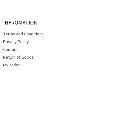
F
o
o
t
INFROMATION
e
Terms and Conditions
r
Privacy Policy
Contact
Return of Goods
My order