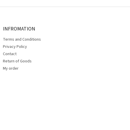
F
o
o
t
INFROMATION
e
Terms and Conditions
r
Privacy Policy
Contact
Return of Goods
My order