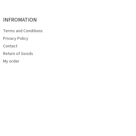
o
o
t
INFROMATION
e
Terms and Conditions
r
Privacy Policy
Contact
Return of Goods
My order