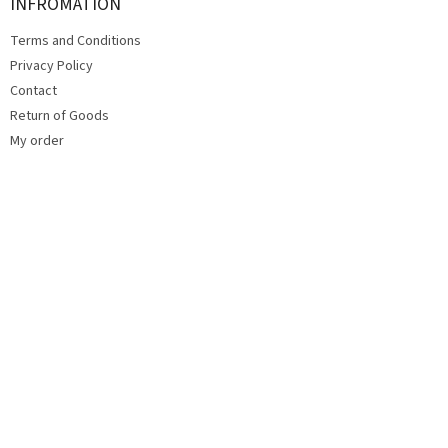
t
INFROMATION
e
Terms and Conditions
r
Privacy Policy
Contact
Return of Goods
My order