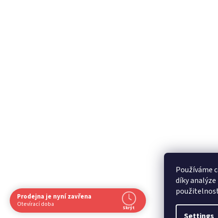
Používáme c
díky analýze
použitelnos
Prodejna je nyní zavřena
Navštivte nás osobně
Otevírací doba
Skrýt
Čas
Pauza
Settings