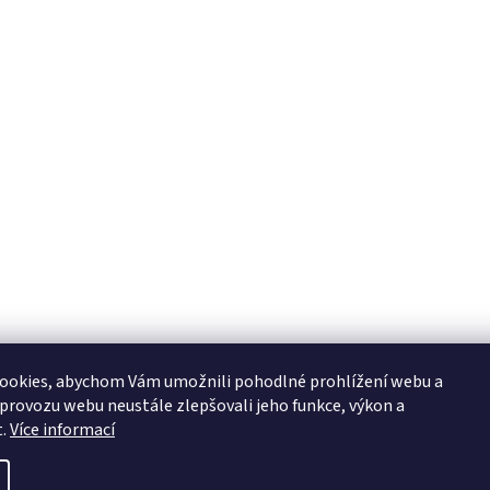
ookies, abychom Vám umožnili pohodlné prohlížení webu a
 provozu webu neustále zlepšovali jeho funkce, výkon a
t.
Více informací