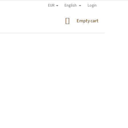
EUR
English
Login
SHOPPING
Empty cart
CART