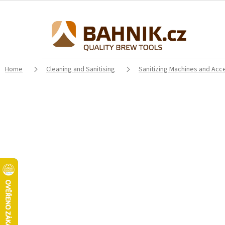
Skip
to
content
Home
Cleaning and Sanitising
Sanitizing Machines and Acc