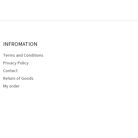
F
o
o
t
INFROMATION
e
Terms and Conditions
r
Privacy Policy
Contact
Return of Goods
My order